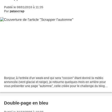
Publié le 08/01/2010 à 11:35
Par
patascrap
Bonjour, à l'entrée d'un week-end qui sera "cocoon" étant donné la météo
annoncée (vent glacial et neige), je retourne quelques mois en arrière pour
vous présenter une page "automne", celle créée pour le challenge du blog
"Un air de scrap". L'équipe du...
Double-page en bleu