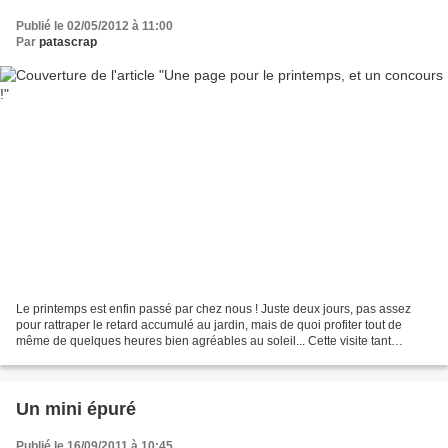
Publié le 02/05/2012 à 11:00
Par
patascrap
Le printemps est enfin passé par chez nous ! Juste deux jours, pas assez
pour rattraper le retard accumulé au jardin, mais de quoi profiter tout de
même de quelques heures bien agréables au soleil... Cette visite tant
attendue méritait bien une page !...
Un mini épuré
Publié le 16/09/2011 à 10:45