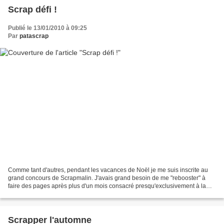
Scrap défi !
Publié le 13/01/2010 à 09:25
Par
patascrap
Comme tant d'autres, pendant les vacances de Noël je me suis inscrite au
grand concours de Scrapmalin. J'avais grand besoin de me "rebooster" à
faire des pages après plus d'un mois consacré presqu'exclusivement à la
carterie et pour cela rien de tel qu'un...
Scrapper l'automne