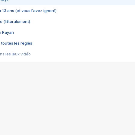
 a 13 ans (et vous l'avez ignoré)
e (littéralement)
im Rayan
 toutes les règles
s les jeux vidéo
us choquant de Rockstar ? - Le scandale BULLY
e plus moche de Steam
du RÊVE tourne au CAUCHEMAR
pendant 8 heures
it… à tort
umiliés par un jeu vidéo
ire - Final Fantasy 8