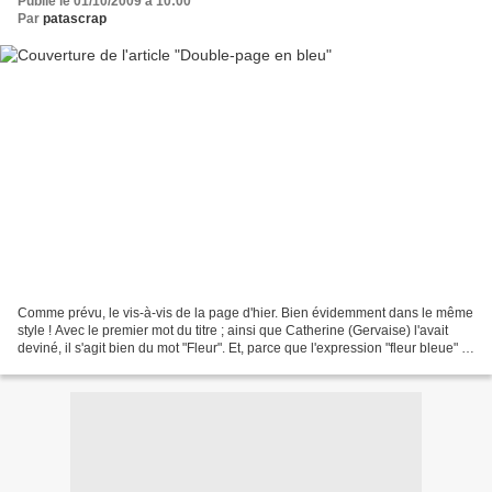
Publié le 01/10/2009 à 10:00
Par
patascrap
Comme prévu, le vis-à-vis de la page d'hier. Bien évidemment dans le même
style ! Avec le premier mot du titre ; ainsi que Catherine (Gervaise) l'avait
deviné, il s'agit bien du mot "Fleur". Et, parce que l'expression "fleur bleue" a
un autre sens, j'ai...