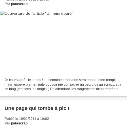
Par
patascrap
Je cours après le temps ! La semaine prochaine sera encore bien remplie,
mais j'espère bien ensuite pouvoir me consacrer un peu plus au scrap... et à
ce blog (croisons les doigts !) En attendant, les rangements de la rentrée ont
du bon puisqu'ils m'ont...
Une page qui tombe à pic !
Publié le 19/01/2011 à 10:02
Par
patascrap