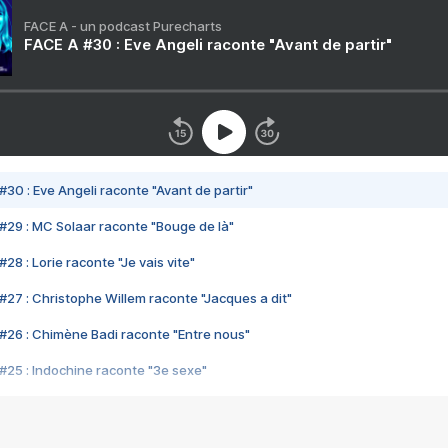
FACE A - un podcast Purecharts
FACE A #30 : Eve Angeli raconte "Avant de partir"
#30 : Eve Angeli raconte "Avant de partir"
#29 : MC Solaar raconte "Bouge de là"
28 : Lorie raconte "Je vais vite"
#27 : Christophe Willem raconte "Jacques a dit"
#26 : Chimène Badi raconte "Entre nous"
#25 : Indochine raconte "3e sexe"
#24 : Zaho raconte "C'est chelou"
#23 : Patrick Bruel raconte "Au café des délices"