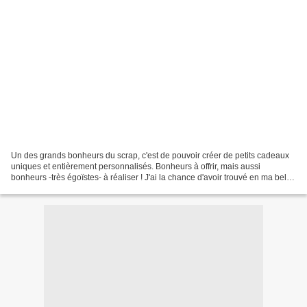
Un des grands bonheurs du scrap, c'est de pouvoir créer de petits cadeaux
uniques et entièrement personnalisés. Bonheurs à offrir, mais aussi
bonheurs -très égoïstes- à réaliser ! J'ai la chance d'avoir trouvé en ma belle-
sœur une véritable sœur de cœur,...