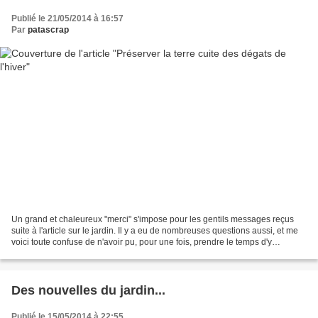
Publié le 21/05/2014 à 16:57
Par
patascrap
Un grand et chaleureux "merci" s'impose pour les gentils messages reçus
suite à l'article sur le jardin. Il y a eu de nombreuses questions aussi, et me
voici toute confuse de n'avoir pu, pour une fois, prendre le temps d'y
répondre (c'était pour une bonne...
Des nouvelles du jardin...
Publié le 15/05/2014 à 22:55