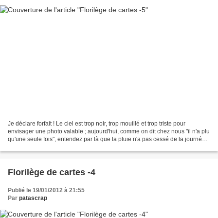
Je déclare forfait ! Le ciel est trop noir, trop mouillé et trop triste pour
envisager une photo valable ; aujourd'hui, comme on dit chez nous "il n'a plu
qu'une seule fois", entendez par là que la pluie n'a pas cessé de la journée...
J'ai donc renoncé...
Florilège de cartes -4
Publié le 19/01/2012 à 21:55
Par
patascrap