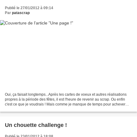
Publié le 27/01/2012 à 09:14
Par
patascrap
Oui, ça faisait longtemps...Après les cartes de voeux et autres réalisations
propres à la période des fêtes, il est l'heure de revenir au scrap. Ou enfin
c'est ce que je voudrais ! Mais comme je manque de temps pour achever
mes projets en cours, voilà...
Un chouette challenge !
Publié le 23/01/2012 à 18:08