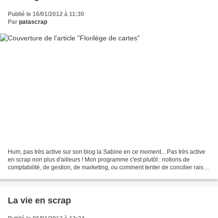
Publié le 16/01/2012 à 11:30
Par
patascrap
Hum, pas très active sur son blog la Sabine en ce moment... Pas très active
en scrap non plus d'ailleurs ! Mon programme c'est plutôt : notions de
comptabilité, de gestion, de marketing, ou comment tenter de concilier raison
et passion. Heureusement j'ai...
La vie en scrap