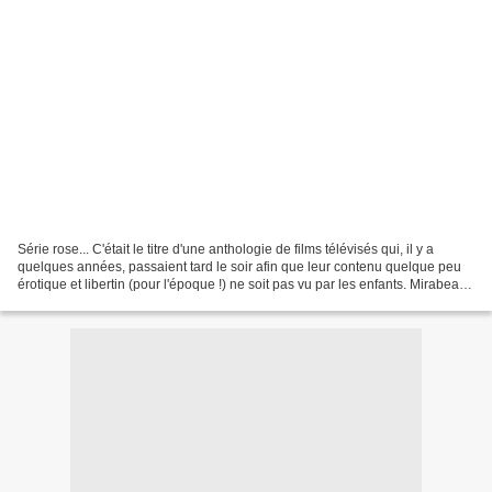
Série rose... C'était le titre d'une anthologie de films télévisés qui, il y a
quelques années, passaient tard le soir afin que leur contenu quelque peu
érotique et libertin (pour l'époque !) ne soit pas vu par les enfants. Mirabeau,
Aristophane, le marquis...