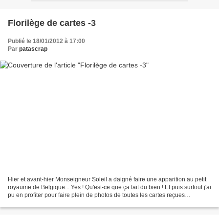
Florilège de cartes -3
Publié le 18/01/2012 à 17:00
Par
patascrap
Hier et avant-hier Monseigneur Soleil a daigné faire une apparition au petit
royaume de Belgique... Yes ! Qu'est-ce que ça fait du bien ! Et puis surtout j'ai
pu en profiter pour faire plein de photos de toutes les cartes reçues
jusqu'alors (hum, d'autres...