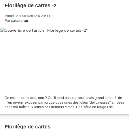
Florilège de cartes -2
Publié le 17/01/2012 à 23:33
Par
patascrap
On est encore mardi, non ? Ouf il n'est pas trop tard -mais grand temps !- de
m'en revenir exposer par ici quelques unes des jolies "délicatesses" arrivées
dans ma boîte aux lettres ces derniers temps. Une série en rouge ! de
Colette : Matsy : Michelle...
Florilège de cartes