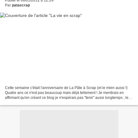
Publié le 06/01/2012 à 12:24
Par
patascrap
Cette semaine c'était l'anniversaire de La Pâte à Scrap (et le mien aussi !)
Quatre ans ce n'est pas beaucoup mais déjà tellement ! Je mentirais en
affirmant qu'en créant ce blog je n'espérais pas "tenir" aussi longtemps ; les
rêves sont à la base de...