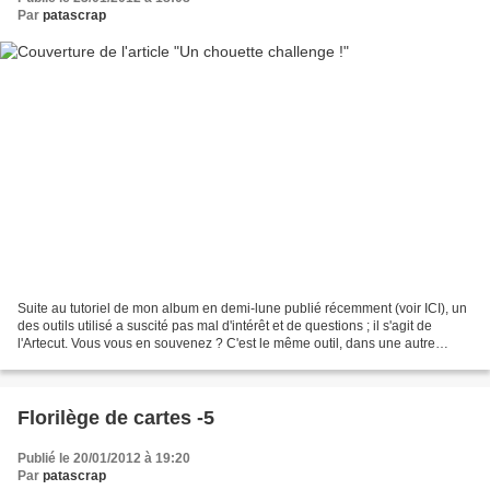
Par
patascrap
Suite au tutoriel de mon album en demi-lune publié récemment (voir ICI), un
des outils utilisé a suscité pas mal d'intérêt et de questions ; il s'agit de
l'Artecut. Vous vous en souvenez ? C'est le même outil, dans une autre
forme, qui a été employé pour...
Florilège de cartes -5
Publié le 20/01/2012 à 19:20
Par
patascrap