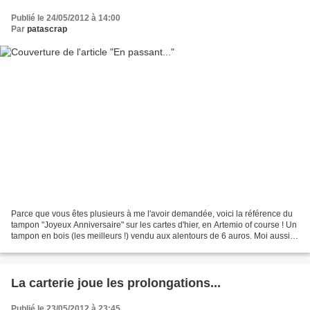
Publié le 24/05/2012 à 14:00
Par
patascrap
Parce que vous êtes plusieurs à me l'avoir demandée, voici la référence du
tampon "Joyeux Anniversaire" sur les cartes d'hier, en Artemio of course ! Un
tampon en bois (les meilleurs !) vendu aux alentours de 6 auros. Moi aussi je
l'aime beaucoup !Je...
La carterie joue les prolongations...
Publié le 23/05/2012 à 23:45