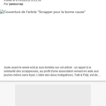
Publié le 07/05/2012 à 23:30
Par
patascrap
Juste avant le week-end je suis tombée sur cet article : un appel à la
solidarité des scrappeuses, au profit d'une association venant en aide aux
jeunes mères sans foyer. L'idée des deux instigatrices, Tutti & Fidji, est de
scrapper des petits objets...