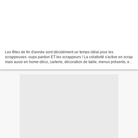
Les fêtes de fin d'année sont décidément un temps idéal pour les
scrappeuses -oups pardon ET les scrappeurs ! La créativité s'active en scrap
mais aussi en home-déco, carterie, décoration de table, menus présents, etc,
des choses que l'on ne réalise pas...