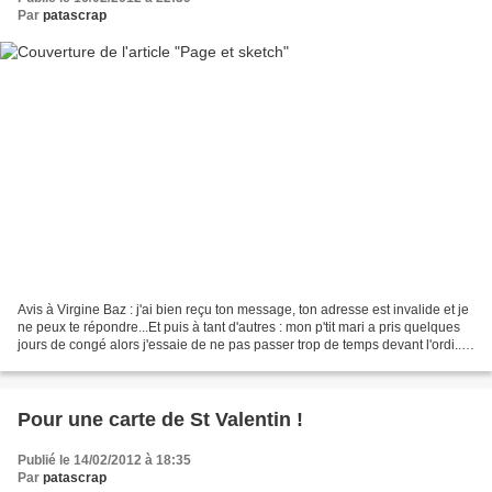
Par
patascrap
Avis à Virgine Baz : j'ai bien reçu ton message, ton adresse est invalide et je
ne peux te répondre...Et puis à tant d'autres : mon p'tit mari a pris quelques
jours de congé alors j'essaie de ne pas passer trop de temps devant l'ordi...
Promis je me rattrapperai...
Pour une carte de St Valentin !
Publié le 14/02/2012 à 18:35
Par
patascrap