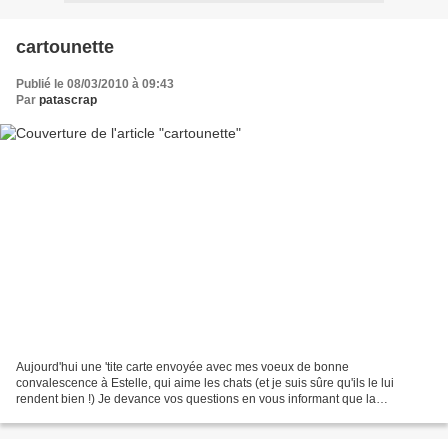
cartounette
Publié le 08/03/2010 à 09:43
Par
patascrap
Aujourd'hui une 'tite carte envoyée avec mes voeux de bonne
convalescence à Estelle, qui aime les chats (et je suis sûre qu'ils le lui
rendent bien !) Je devance vos questions en vous informant que la
ribambelle de chats est juste imprimée, vous pourrez...