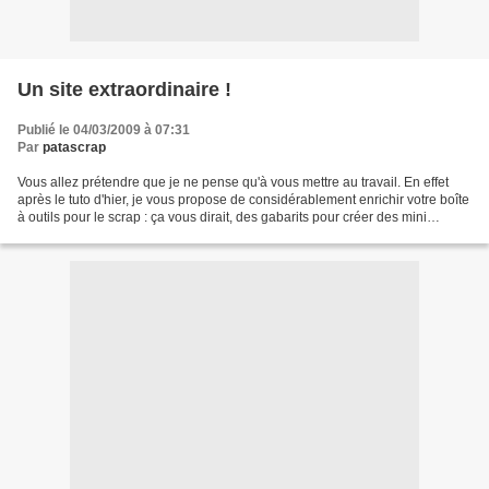
Un site extraordinaire !
Publié le 04/03/2009 à 07:31
Par
patascrap
Vous allez prétendre que je ne pense qu'à vous mettre au travail. En effet
après le tuto d'hier, je vous propose de considérablement enrichir votre boîte
à outils pour le scrap : ça vous dirait, des gabarits pour créer des mini
albums en forme de train,...