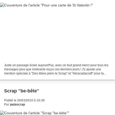
Juste un passage éclair aujourd'hui, avec un tout grand merci pour tous les
messages plus que motivants reçus ces derniers jours ! J'y ajoute une
mention spéciale à "Des Idées plein le Scrap" et "Abracadacraft" pour la
mise en évidence offerte à mon blog,...
Scrap "be-bête"
Publié le 26/03/2010 à 10:38
Par
patascrap