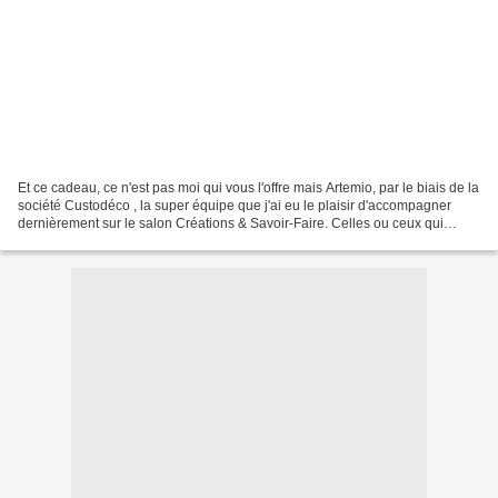
Et ce cadeau, ce n'est pas moi qui vous l'offre mais Artemio, par le biais de la
société Custodéco , la super équipe que j'ai eu le plaisir d'accompagner
dernièrement sur le salon Créations & Savoir-Faire. Celles ou ceux qui
jettent de temps en temps...