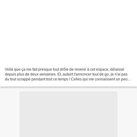
Voilà que ça me fait presque tout drôle de revenir à cet espace, délaissé
depuis plus de deux semaines. Et, autant l'annoncer tout de go, je n'ai pas
du tout scrappé pendant tout ce temps ! Celles qui me connaissent un peu
(et que je remercie pour leurs...