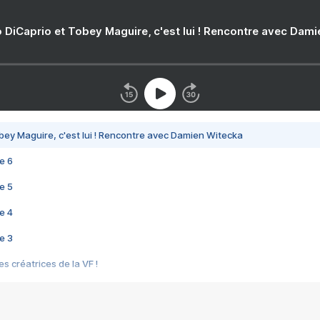
 DiCaprio et Tobey Maguire, c'est lui ! Rencontre avec Dam
bey Maguire, c'est lui ! Rencontre avec Damien Witecka
e 6
e 5
e 4
e 3
s créatrices de la VF !
e 2
e 1