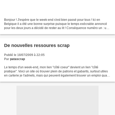
Bonjour ! J'espère que le week-end s'est bien passé pour tous ! Ici en
Belgique il a été une bonne surprise puisque le temps exécrable annoncé
pour les deux jours a décidé de rester au lit ! Conséquence numéro un : un
week-end pas si moche, et même franchement...
De nouvelles ressoures scrap
Publié le 18/07/2009 à 22:05
Par
patascrap
Le temps d'un week-end, mon lien "côté coeur" devient un lien "côté
pratique". Voici un site où trouver plein de patrons et gabarits, surtout utiles
en carterie je l'admets, mais qui peuvent également trouver un emploi quand
on veut par exemple apporter...