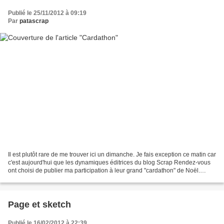
Publié le 25/11/2012 à 09:19
Par
patascrap
Il est plutôt rare de me trouver ici un dimanche. Je fais exception ce matin car
c'est aujourd'hui que les dynamiques éditrices du blog Scrap Rendez-vous
ont choisi de publier ma participation à leur grand "cardathon" de Noël.
Comme l'an passé, chaque...
Page et sketch
Publié le 16/02/2012 à 22:39