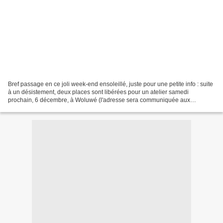
Bref passage en ce joli week-end ensoleillé, juste pour une petite info : suite
à un désistement, deux places sont libérées pour un atelier samedi
prochain, 6 décembre, à Woluwé (l'adresse sera communiquée aux
participantes). Nous réaliserons des cartes,...