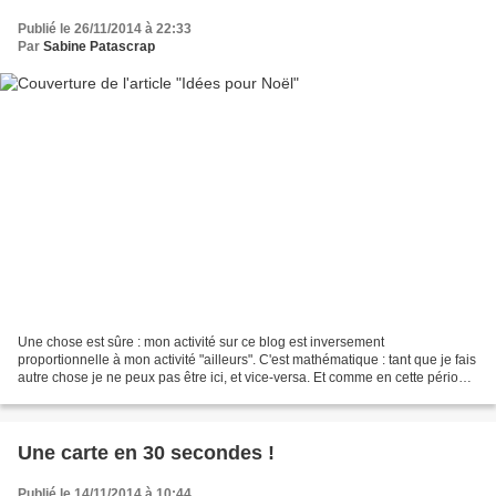
Publié le 26/11/2014 à 22:33
Par
Sabine Patascrap
Une chose est sûre : mon activité sur ce blog est inversement
proportionnelle à mon activité "ailleurs". C'est mathématique : tant que je fais
autre chose je ne peux pas être ici, et vice-versa. Et comme en cette période
de pré-Noël j'ai un peu tendance...
Une carte en 30 secondes !
Publié le 14/11/2014 à 10:44