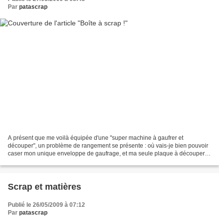
Par
patascrap
A présent que me voilà équipée d'une "super machine à gaufrer et
découper", un problème de rangement se présente : où vais-je bien pouvoir
caser mon unique enveloppe de gaufrage, et ma seule plaque à découper ?
Parce que j'espère, bien sûr, qu'il y en...
Scrap et matières
Publié le 26/05/2009 à 07:12
Par
patascrap