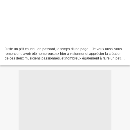
Juste un p'tit coucou en passant, le temps d'une page... Je veux aussi vous
remercier d'avoir été nombreusesx hier à visionner et apprécier la création
de ces deux musiciens passionnés, et nombreux également à faire un petit
saut chez "Matsy" pour y découvrir...