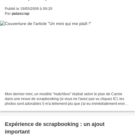
Publié le 19/05/2009 à 09:20
Par
patascrap
Mon dernier mini, un modèle "matchbox" réalisé selon le plan de Carole
dans une revue de scrapbooking (si vous ne l'avez pas vu cliquez ICI, les
photos sont adorables !) m'a tellement plu que j'ai eu immédiatement envie
d'en faire un autre ! Les photos...
Expérience de scrapbooking : un ajout
important