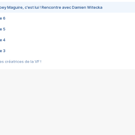
bey Maguire, c'est lui ! Rencontre avec Damien Witecka
e 6
e 5
e 4
e 3
s créatrices de la VF !
e 2
e 1
e Mektoub My Love arrive enfin ! Rencontre avec Shaïn Boumedine et Sal
i : après Toni en famille
elle réalise le bouleversant Dites lui que je l'aime
ais ! Rencontre autour de Vie privée de Rebecca Zlotowski