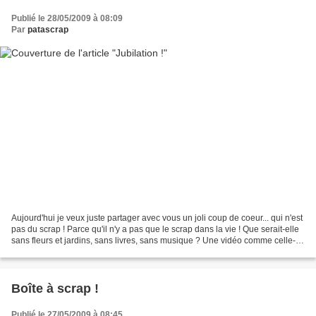
Publié le 28/05/2009 à 08:09
Par
patascrap
Aujourd'hui je veux juste partager avec vous un joli coup de coeur... qui n'est
pas du scrap ! Parce qu'il n'y a pas que le scrap dans la vie ! Que serait-elle
sans fleurs et jardins, sans livres, sans musique ? Une vidéo comme celle-ci
est de celles...
Boîte à scrap !
Publié le 27/05/2009 à 08:45