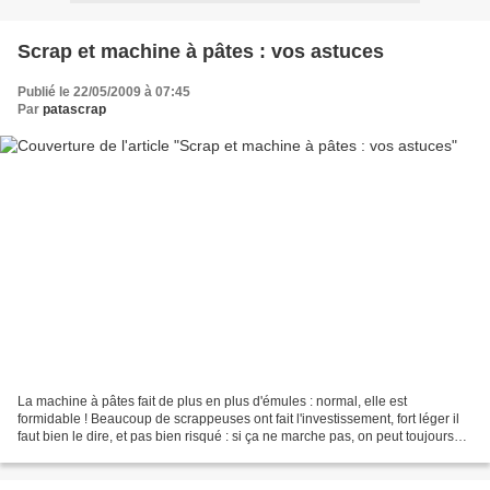
Scrap et machine à pâtes : vos astuces
Publié le 22/05/2009 à 07:45
Par
patascrap
La machine à pâtes fait de plus en plus d'émules : normal, elle est
formidable ! Beaucoup de scrappeuses ont fait l'investissement, fort léger il
faut bien le dire, et pas bien risqué : si ça ne marche pas, on peut toujours
s'en servir pour cuisiner !...