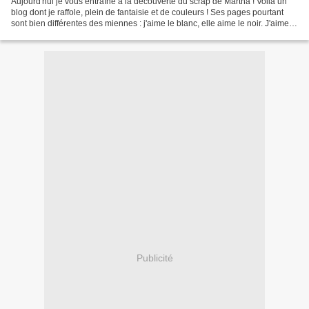
Aujourd'hui je vous entraîne à la découverte du scrap de Martha ! Voilà un
blog dont je raffole, plein de fantaisie et de couleurs ! Ses pages pourtant
sont bien différentes des miennes : j'aime le blanc, elle aime le noir. J'aime la
sobriété, elle aime...
Publicité