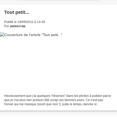
Tout petit...
Publié le 19/09/2011 à 14:30
Par
patascrap
Heureusement que j'ai quelques "réserves" dans les photos à publier parce
que je n'ai plus rien produit côté scrap ces derniers jours. Ce n'est pas
l'envie qui me manque (oooh que non !), juste le temps, denrée si
précieuse... Mais je sais que c'est momentané,...