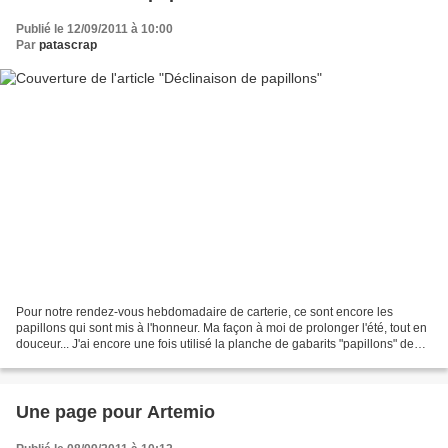
Publié le 12/09/2011 à 10:00
Par
patascrap
Pour notre rendez-vous hebdomadaire de carterie, ce sont encore les
papillons qui sont mis à l'honneur. Ma façon à moi de prolonger l'été, tout en
douceur... J'ai encore une fois utilisé la planche de gabarits "papillons" de
chez Artemio, et le résultat...
Une page pour Artemio