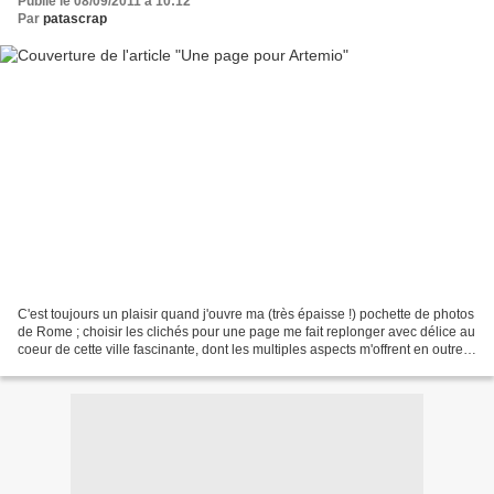
Publié le 08/09/2011 à 10:12
Par
patascrap
C'est toujours un plaisir quand j'ouvre ma (très épaisse !) pochette de photos
de Rome ; choisir les clichés pour une page me fait replonger avec délice au
coeur de cette ville fascinante, dont les multiples aspects m'offrent en outre
un choix formidable...