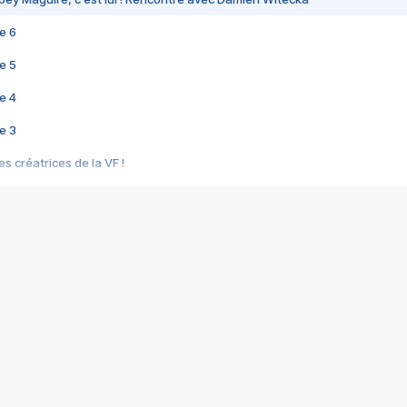
e 6
e 5
e 4
e 3
s créatrices de la VF !
e 2
e 1
e Mektoub My Love arrive enfin ! Rencontre avec Shaïn Boumedine et Sal
i : après Toni en famille
elle réalise le bouleversant Dites lui que je l'aime
ais ! Rencontre autour de Vie privée de Rebecca Zlotowski
 de Marguerite, Grave... Rencontre avec Ella Rumpf