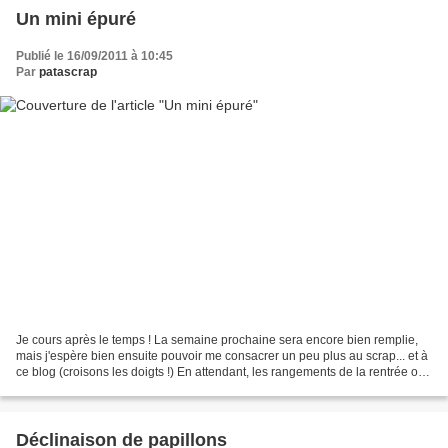
Un mini épuré
Publié le 16/09/2011 à 10:45
Par
patascrap
Je cours après le temps ! La semaine prochaine sera encore bien remplie,
mais j'espère bien ensuite pouvoir me consacrer un peu plus au scrap... et à
ce blog (croisons les doigts !) En attendant, les rangements de la rentrée ont
du bon puisqu'ils m'ont...
Déclinaison de papillons