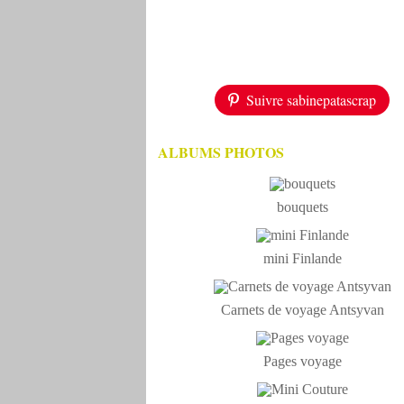
Suivre sabinepatascrap
ALBUMS PHOTOS
bouquets
mini Finlande
Carnets de voyage Antsyvan
Pages voyage