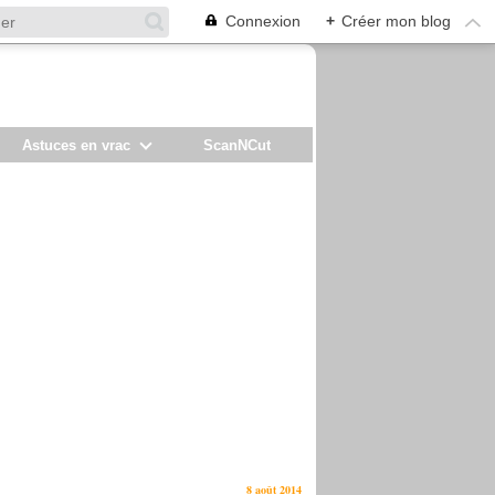
Connexion
+
Créer mon blog
Astuces en vrac
ScanNCut
8 août 2014