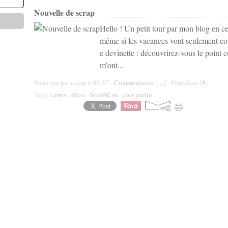
Nouvelle de scrap
Hello ! Un petit tour par mon blog en ce 
même si les vacances vont seulement c
e devinette : découvrirez-vous le point 
m'ont...
Posté par patascrap à 08:57 -
Commentaires [
…
]
- Permalien [
#
]
Tags:
cartes
,
déco
,
ScanNCut
,
côté jardin