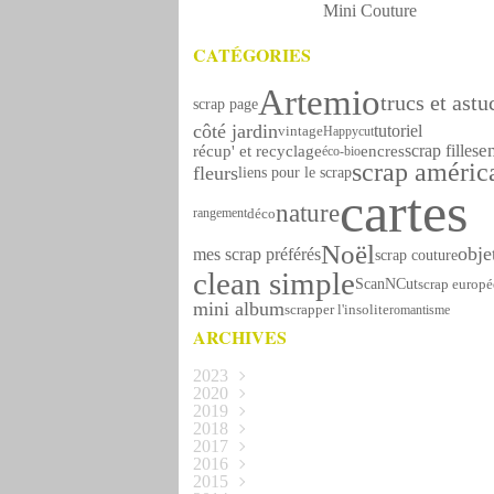
Mini Couture
CATÉGORIES
Artemio
trucs et astu
scrap page
côté jardin
tutoriel
vintage
Happycut
e
scrap filles
récup' et recyclage
encres
éco-bio
scrap améric
fleurs
liens pour le scrap
cartes
nature
déco
rangement
Noël
obje
mes scrap préférés
scrap couture
clean simple
ScanNCut
scrap europ
mini album
scrapper l'insolite
romantisme
ARCHIVES
2023
2020
Octobre
(1)
2019
Novembre
(1)
2018
Avril
(2)
2017
Décembre
(1)
2016
Novembre
Décembre
(5)
(1)
2015
Octobre
Novembre
Décembre
(1)
(4)
(5)