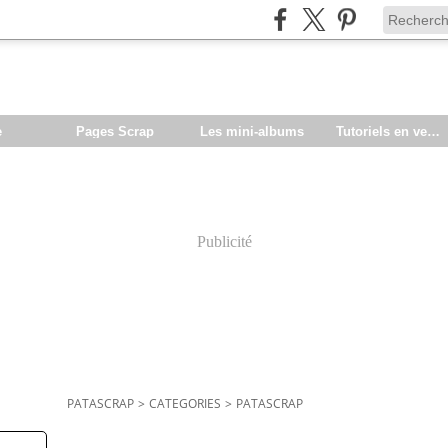
e
Pages Scrap
Les mini-albums
Tutoriels en vente
Publicité
PATASCRAP
>
CATEGORIES
>
PATASCRAP