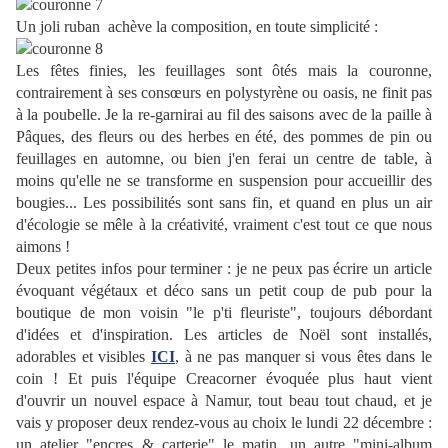
Un joli ruban achève la composition, en toute simplicité :
Les fêtes finies, les feuillages sont ôtés mais la couronne,
contrairement à ses consœurs en polystyrène ou oasis, ne finit pas
à la poubelle. Je la re-garnirai au fil des saisons avec de la paille à
Pâques, des fleurs ou des herbes en été, des pommes de pin ou
feuillages en automne, ou bien j'en ferai un centre de table, à
moins qu'elle ne se transforme en suspension pour accueillir des
bougies... Les possibilités sont sans fin, et quand en plus un air
d'écologie se mêle à la créativité, vraiment c'est tout ce que nous
aimons
!
Deux petites infos pour terminer
: je ne peux pas écrire un article
évoquant végétaux et déco sans un petit coup de pub pour la
boutique de mon voisin "le p'ti fleuriste", toujours débordant
d'idées et d'inspiration. Les articles de Noël sont installés,
adorables et visibles
ICI
, à ne pas manquer si vous êtes dans le
coin
! Et puis l'équipe Creacorner évoquée plus haut vient
d'ouvrir un nouvel espace à Namur, tout beau tout chaud, et je
vais y proposer deux rendez-vous au choix le lundi 22 décembre
:
un atelier "encres & carterie" le matin, un autre "mini-album