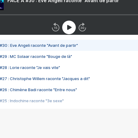
FACE A #30 : Eve Angeli raconte "Avant de partir"
#30 : Eve Angeli raconte "Avant de partir"
#29 : MC Solaar raconte "Bouge de là"
28 : Lorie raconte "Je vais vite"
#27 : Christophe Willem raconte "Jacques a dit"
#26 : Chimène Badi raconte "Entre nous"
#25 : Indochine raconte "3e sexe"
#24 : Zaho raconte "C'est chelou"
#23 : Patrick Bruel raconte "Au café des délices"
#22 : Kyo raconte "Le chemin"