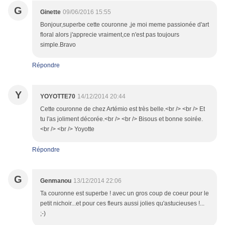
G
Ginette
09/06/2016 15:55
Bonjour,superbe cette couronne ,je moi meme passionée d'art
floral alors j'apprecie vraiment,ce n'est pas toujours
simple.Bravo
Répondre
Y
YOYOTTE70
14/12/2014 20:44
Cette couronne de chez Artémio est très belle.<br /> <br /> Et
tu l'as joliment décorée.<br /> <br /> Bisous et bonne soirée.
<br /> <br /> Yoyotte
Répondre
G
Genmanou
13/12/2014 22:06
Ta couronne est superbe ! avec un gros coup de coeur pour le
petit nichoir...et pour ces fleurs aussi jolies qu'astucieuses !...
;-)