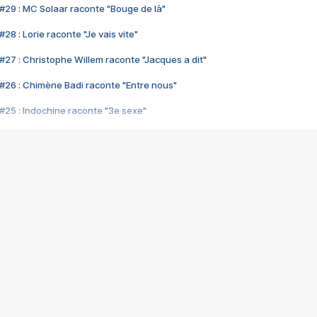
#29 : MC Solaar raconte "Bouge de là"
28 : Lorie raconte "Je vais vite"
#27 : Christophe Willem raconte "Jacques a dit"
#26 : Chimène Badi raconte "Entre nous"
#25 : Indochine raconte "3e sexe"
#24 : Zaho raconte "C'est chelou"
#23 : Patrick Bruel raconte "Au café des délices"
#22 : Kyo raconte "Le chemin"
#21 : Nolwenn Leroy raconte "Cassé"
#20 : Patrick Hernandez raconte "Born to be alive"
#19 : Lorie raconte "Près de moi"
#18 : Michael Jones raconte "A nos actes manqués" (avec Jean-Jacque
#17 : Khaled raconte "Aïcha"