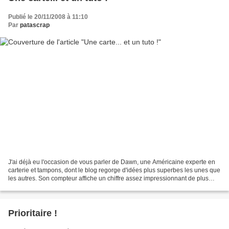
Publié le 20/11/2008 à 11:10
Par
patascrap
J'ai déjà eu l'occasion de vous parler de Dawn, une Américaine experte en
carterie et tampons, dont le blog regorge d'idées plus superbes les unes que
les autres. Son compteur affiche un chiffre assez impressionnant de plus
d'un million et demi de visiteurs,...
Prioritaire !