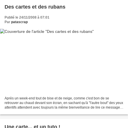
Des cartes et des rubans
Publié le 24/11/2008 à 07:01
Par
patascrap
Après un week-end tout de bise et de neige, comme c'est bon de se
retrouver au chaud devant son écran, en sachant qu'à "l'autre bout" des yeux
attentifs attendent avec toujours la même bienveillance de lire ce message
et les suivants. Je voudrais donc...
Une carte... et un tuto !