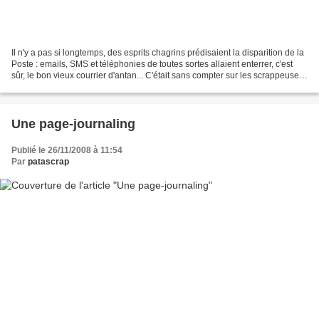
Il n'y a pas si longtemps, des esprits chagrins prédisaient la disparition de la
Poste : emails, SMS et téléphonies de toutes sortes allaient enterrer, c'est
sûr, le bon vieux courrier d'antan... C'était sans compter sur les scrappeuses !
Avec leur plaisir...
Une page-journaling
Publié le 26/11/2008 à 11:54
Par
patascrap