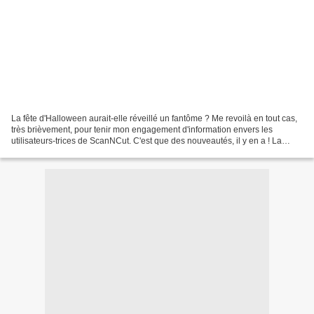
La fête d'Halloween aurait-elle réveillé un fantôme ? Me revoilà en tout cas,
très brièvement, pour tenir mon engagement d'information envers les
utilisateurs-trices de ScanNCut. C'est que des nouveautés, il y en a ! La
période avant les fêtes est généralement...