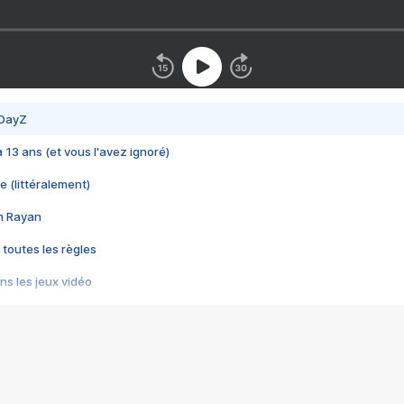
 DayZ
 a 13 ans (et vous l'avez ignoré)
e (littéralement)
im Rayan
 toutes les règles
s les jeux vidéo
us choquant de Rockstar ? - Le scandale BULLY
e plus moche de Steam
du RÊVE tourne au CAUCHEMAR