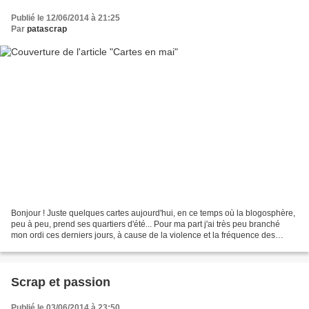
Publié le 12/06/2014 à 21:25
Par
patascrap
Bonjour ! Juste quelques cartes aujourd'hui, en ce temps où la blogosphère,
peu à peu, prend ses quartiers d'été... Pour ma part j'ai très peu branché
mon ordi ces derniers jours, à cause de la violence et la fréquence des
orages sur notre région. Pour...
Scrap et passion
Publié le 03/06/2014 à 23:50