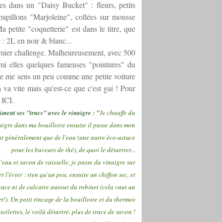
es dans un "Daisy Bucket" : fleurs, petits
 papillons "Marjoleine", collées sur mousse
etite "coquetterie" est dans le titre, que
e : 2L en noir & blanc...
remier challenge. Malheureusement, avec 500
rmi elles quelques fameuses "pointures" du
 je me sens un peu comme une petite voiture
 va vite mais qu'est-ce que c'est gai ! Pour
t
ICI
.
iment ses "trucs" avec le vinaigre :
"
Je chauffe du
aigre dans ma bouilloire ensuite il passe dans mon
t généralement que de l'eau (une autre éco-astuce
pour les buveurs de thé), de quoi le détartrer...
'eau et savon de vaisselle, je passe du vinaigre sur
t l'évier : rien qu'un peu, ensuite un chiffon sec, et
race ni de calcaire autour du robinet (cela vaut un
!). Un petit rincage de la bouilloire et du thermos
toilettes, le voilà détartré, plus de trace de savon !