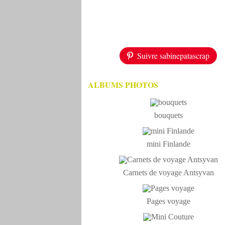
Suivre sabinepatascrap
ALBUMS PHOTOS
bouquets
mini Finlande
Carnets de voyage Antsyvan
Pages voyage