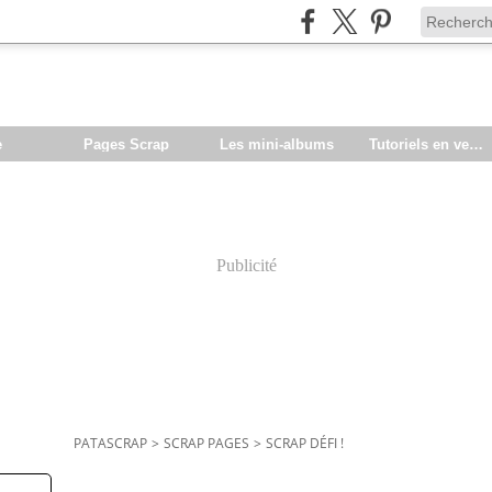
e
Pages Scrap
Les mini-albums
Tutoriels en vente
Publicité
PATASCRAP
>
SCRAP PAGES
>
SCRAP DÉFI !