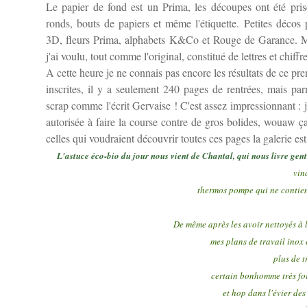
Le papier de fond est un Prima, les découpes ont été pris
ronds, bouts de papiers et même l'étiquette. Petites décos
3D, fleurs Prima, alphabets K&Co et Rouge de Garance. Ma p
j'ai voulu, tout comme l'original, constitué de lettres et chiffr
A cette heure je ne connais pas encore les résultats de ce p
inscrites, il y a seulement 240 pages de rentrées, mais pa
scrap comme l'écrit
Gervaise
! C'est assez impressionnant :
autorisée à faire la course contre de gros bolides, wouaw ça
celles qui voudraient découvrir toutes ces pages la galerie es
L'astuce éco-bio du jour nous vient de Chantal, qui nous livre gent
vin
thermos pompe qui ne contien
De même après les avoir nettoyés à l
mes plans de travail inox e
plus de t
certain bonhomme très fort
et hop dans l'évier des 