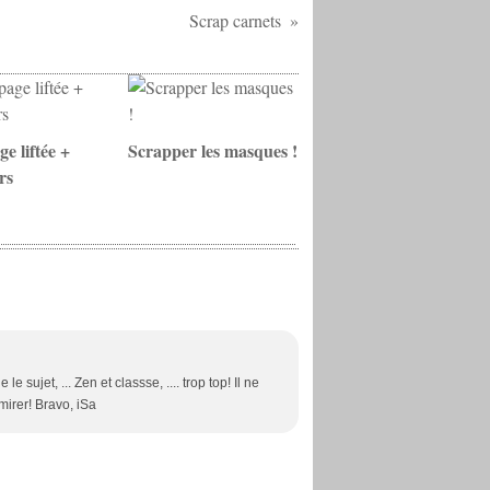
Scrap carnets
e liftée +
Scrapper les masques !
rs
 sujet, ... Zen et classse, .... trop top! Il ne
mirer! Bravo, iSa