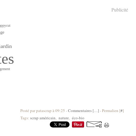
Publicité
ppycut
age
jardin
tes
ngement
Posté par patascrap à 09:25 -
Commentaires [
…
]
- Permalien [
#
]
Tags:
scrap américain
,
nature
,
éco-bio