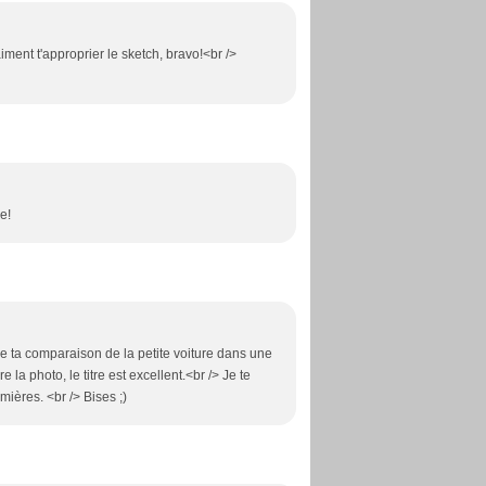
ent t'approprier le sketch, bravo!<br />
e!
ore ta comparaison de la petite voiture dans une
 la photo, le titre est excellent.<br /> Je te
mières. <br /> Bises ;)