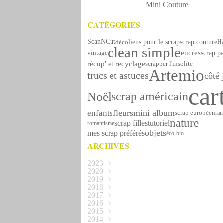
Mini Couture
CATÉGORIES
ScanNCut
scrap couture
déco
liens pour le scrap
Ha
clean simple
encres
scrap p
vintage
récup' et recyclage
scrapper l'insolite
Artemio
trucs et astuces
côté 
car
Noël
scrap américain
mini album
fleurs
enfants
scrap européen
ra
nature
tutoriel
scrap filles
romantisme
objets
mes scrap préférés
éco-bio
ARCHIVES
2023
2020
Octobre
(1)
2019
Novembre
(1)
2018
Avril
(2)
2017
Décembre
(1)
2016
Novembre
Décembre
(5)
(1)
2015
Octobre
Novembre
Décembre
(1)
(4)
(5)
2014
Septembre
Octobre
Novembre
Décembre
(1)
(3)
(1)
(6)