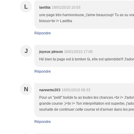
L
laetitia
19/01/2010 10:03
une page très harmonieuse, j'aime beaucoup! Tu as su vraim
bisous<br /> Laetitia
Répondre
J
joyeux pinson
16/01/2010 17:00
Hé bien ta page est à tomber là, elle est splendide!!! J'ador
Répondre
N
nannette203
16/01/2010 08:33
Pour un "petit" bolide tu as toutes tes chances.<br /> J'ad
grande course :)<br /> Ton interprétation est superbe, j'adore
souhaite de continuer cette course et d'arriver dans les pre
Répondre