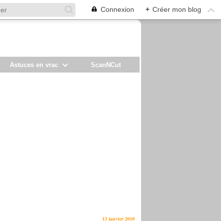
Connexion
+
Créer mon blog
Astuces en vrac
ScanNCut
13 janvier 2010