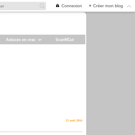
Connexion
+
Créer mon blog
Astuces en vrac
ScanNCut
12 août 2016