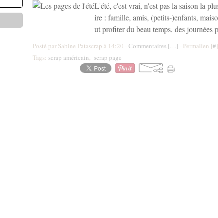
L'été, c'est vrai, n'est pas la saison la pl
ire : famille, amis, (petits-)enfants, mais
ut profiter du beau temps, des journées p
Posté par Sabine Patascrap à 14:20 -
Commentaires [
…
]
- Permalien [
#
]
Tags:
scrap américain
,
scrap page