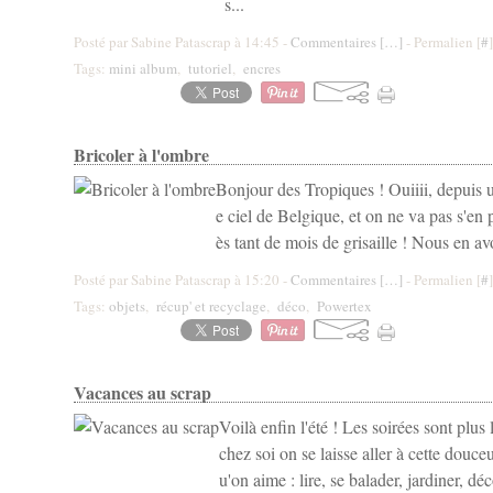
s...
Posté par Sabine Patascrap à 14:45 -
Commentaires [
…
]
- Permalien [
#
]
Tags:
mini album
,
tutoriel
,
encres
Bricoler à l'ombre
Bonjour des Tropiques ! Ouiiii, depuis u
e ciel de Belgique, et on ne va pas s'en p
ès tant de mois de grisaille ! Nous en av
Posté par Sabine Patascrap à 15:20 -
Commentaires [
…
]
- Permalien [
#
]
Tags:
objets
,
récup' et recyclage
,
déco
,
Powertex
Vacances au scrap
Voilà enfin l'été ! Les soirées sont plus
chez soi on se laisse aller à cette douc
u'on aime : lire, se balader, jardiner, d