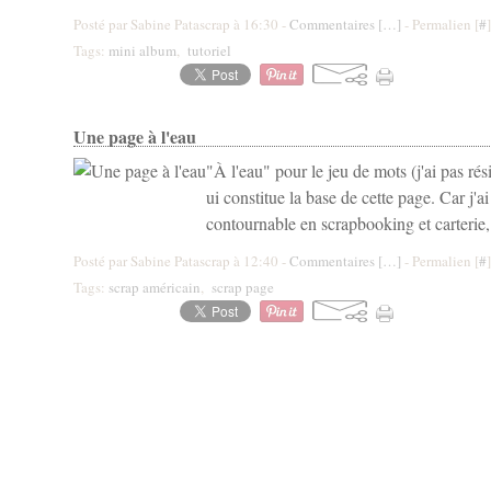
Posté par Sabine Patascrap à 16:30 -
Commentaires [
…
]
- Permalien [
#
]
Tags:
mini album
,
tutoriel
Une page à l'eau
"À l'eau" pour le jeu de mots (j'ai pas rés
ui constitue la base de cette page. Car j'ai
contournable en scrapbooking et carterie, 
Posté par Sabine Patascrap à 12:40 -
Commentaires [
…
]
- Permalien [
#
]
Tags:
scrap américain
,
scrap page