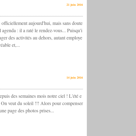
21 juin 2016
officiellement aujourd'hui, mais sans doute
 agenda : il a raté le rendez-vous... Puisqu'i
sager des activités au dehors, autant employe
able et,...
14 juin 2016
puis des semaines mois notre ciel ! L'été e
r ? On veut du soleil !!! Alors pour compenser
une page des photos prises...