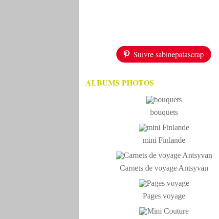
Suivre sabinepatascrap
ALBUMS PHOTOS
bouquets
mini Finlande
Carnets de voyage Antsyvan
Pages voyage