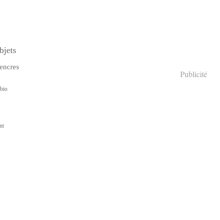
bjets
encres
Publicité
bio
nt