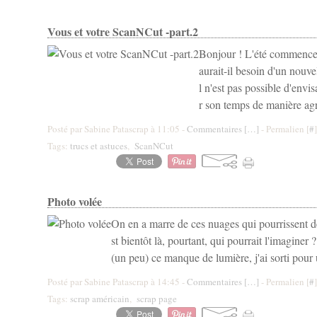
Vous et votre ScanNCut -part.2
Bonjour ! L'été commence 
aurait-il besoin d'un nouvel
l n'est pas possible d'envi
r son temps de manière agré
Posté par Sabine Patascrap à 11:05 -
Commentaires [
…
]
- Permalien [
#
]
Tags:
trucs et astuces
,
ScanNCut
Photo volée
On en a marre de ces nuages qui pourrissent de
st bientôt là, pourtant, qui pourrait l'imagine
(un peu) ce manque de lumière, j'ai sorti pour 
Posté par Sabine Patascrap à 14:45 -
Commentaires [
…
]
- Permalien [
#
]
Tags:
scrap américain
,
scrap page