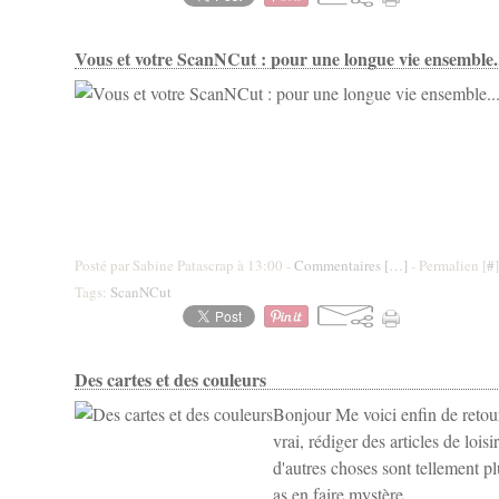
Vous et votre ScanNCut : pour une longue vie ensemble.
Posté par Sabine Patascrap à 13:00 -
Commentaires [
…
]
- Permalien [
#
]
Tags:
ScanNCut
Des cartes et des couleurs
Bonjour Me voici enfin de reto
vrai, rédiger des articles de loisir
d'autres choses sont tellement plu
as en faire mystère,...