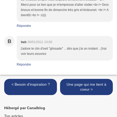
Merci pour ce lien que je m'empresse d'aller visiter.<br /> Gros
bisous et bonne fin de dimanche très gris et tristounet. <br /> A
bientôt.<br /> :o)))
Répondre
B
bab
30/01/2011 10:00
j'adore le clin d'oeil "glissade" ... dès que j'ai un instant .. j'irai
voir leurs oeuvres
Répondre
< Besoin d'inspiration ?
Une page qui me tient à
coeur >
Hébergé par Canalblog
Top articles