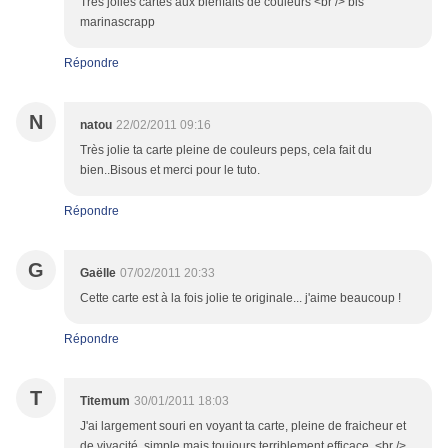
Tres jolies cartes aux bienfaits de couleurs <br /> bis
marinascrapp
Répondre
N
natou
22/02/2011 09:16
Très jolie ta carte pleine de couleurs peps, cela fait du
bien..Bisous et merci pour le tuto.
Répondre
G
Gaëlle
07/02/2011 20:33
Cette carte est à la fois jolie te originale... j'aime beaucoup !
Répondre
T
Titemum
30/01/2011 18:03
J'ai largement souri en voyant ta carte, pleine de fraicheur et
de vivacité, simple mais toujours terriblement efficace. <br />