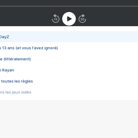
 DayZ
 a 13 ans (et vous l'avez ignoré)
e (littéralement)
im Rayan
 toutes les règles
s les jeux vidéo
us choquant de Rockstar ? - Le scandale BULLY
e plus moche de Steam
du RÊVE tourne au CAUCHEMAR
pendant 8 heures