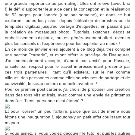
une grande importance au journaling. Elles ont relevé (avec brio
!) le défi d'appporter leur aide dans la conception et la réalisation
de 52 pages pour l'année (une par semaine), et dans ce but
explorent toutes les pistes, depuis l'utilisation de brushes ou de
templates digitaux jusqu'au partage d'étiquettes, en passant par
la création de mosaïques photo. Tutoriels, sketches, décos et
embellissements digitaux, tout est généreusement offert, avec en
plus les conseils et l'expérience pour les exploiter au mieux !
En ce mois de janvier elles ajoutent à ce blog déjà très complet
une section "carterie", et m'ont offert le privilège de l'inaugurer.
J'ai immédiatement accepté, d'abord par amitié pour Pascale,
ensuite par respect pour le travail impressionnant présenté par
ces trois partenaires : tant qu'il existera, sur le net comme
ailleurs, des personnes comme elles soucieuses de partage et de
convivialité, le scrap restera une belle aventure !
Pour ce premier post carterie, j'ai choisi de proposer une création
dans des tons vifs et frais, avec comme une envie de printemps
dans l'air. Tiens, personne n'est étonné ?
Et pour "corser" un peu l'affaire, parce que tout de même nous
fêtons une inauguration !, ajoutons-y un petit effet coulissant tout
mignon :
Si vous aimez, si vous voulez découvrir le tuto, et puis les autres