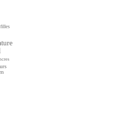
filles
ature
l
ncres
eurs
um