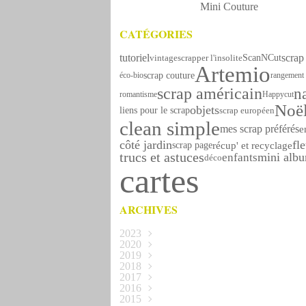
Mini Couture
CATÉGORIES
tutoriel
scrap 
ScanNCut
vintage
scrapper l'insolite
Artemio
scrap couture
éco-bio
rangement
scrap américain
n
romantisme
Happycut
Noë
objets
liens pour le scrap
scrap européen
clean simple
mes scrap préférés
e
côté jardin
fl
récup' et recyclage
scrap page
trucs et astuces
mini alb
enfants
déco
cartes
ARCHIVES
2023
2020
Octobre
(1)
2019
Novembre
(1)
2018
Avril
(2)
2017
Décembre
(1)
2016
Novembre
Décembre
(5)
(1)
2015
Octobre
Novembre
Décembre
(1)
(4)
(5)