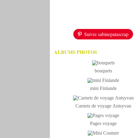
Suivre sabinepatascrap
ALBUMS PHOTOS
bouquets
mini Finlande
Carnets de voyage Antsyvan
Pages voyage