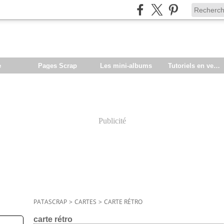
e
Pages Scrap
Les mini-albums
Tutoriels en vente
Publicité
PATASCRAP
>
CARTES
>
CARTE RÉTRO
carte rétro