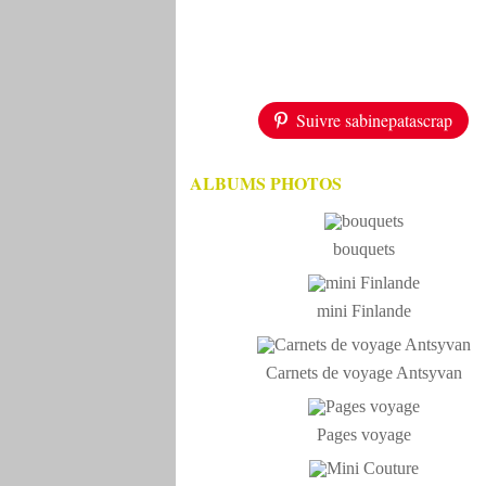
Suivre sabinepatascrap
ALBUMS PHOTOS
bouquets
mini Finlande
Carnets de voyage Antsyvan
Pages voyage