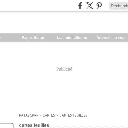
e
Pages Scrap
Les mini-albums
Tutoriels en vente
Publicité
PATASCRAP
>
CARTES
>
CARTES FEUILLES
cartes feuilles